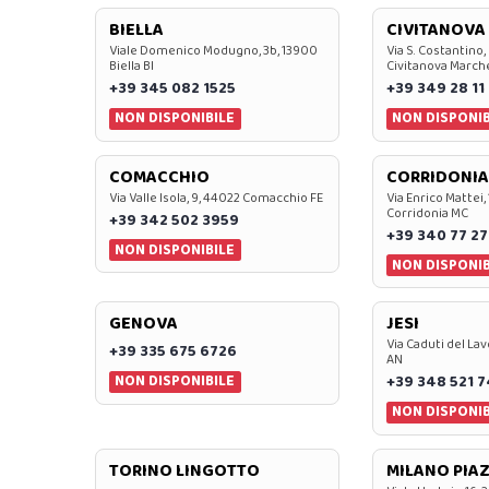
BIELLA
CIVITANOVA
Viale Domenico Modugno, 3b, 13900
Via S. Costantino,
Biella BI
Civitanova March
+39 345 082 1525
+39 349 28 11
NON DISPONIBILE
NON DISPONIB
COMACCHIO
CORRIDONIA
Via Valle Isola, 9, 44022 Comacchio FE
Via Enrico Mattei,
Corridonia MC
+39 342 502 3959
+39 340 77 27
NON DISPONIBILE
NON DISPONIB
GENOVA
JESI
Via Caduti del Lav
+39 335 675 6726
AN
NON DISPONIBILE
+39 348 521 
NON DISPONIB
TORINO LINGOTTO
MILANO PIAZ