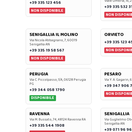
Viale Umbria, 16, 
+39 335 123 456
+39 335 532 3
NON DISPONIBILE
NON DISPONIB
SENIGALLIA IL MOLINO
ORVIETO
Via Nicola Abbagnano, 7, 60019
+39 335 123 4
Senigallia AN
NON DISPONIB
+39 335 19 58 567
NON DISPONIBILE
PERUGIA
PESARO
Via C. Piccolpasso, 1/A, 06128 Perugia
Via Y. A. Gagarin,
PG
+39 347 906 
+39 344 058 1790
NON DISPONIB
DISPONIBILE
RAVENNA
SENIGALLIA
Via M. Bussato, 74, 48124 Ravenna RA
Via Guglielmo Obe
Senigallia AN
+39 335 544 1908
+39 071 96 96