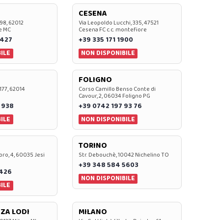
CESENA
 98, 62012
Via Leopoldo Lucchi, 335, 47521
e MC
Cesena FC c.c. montefiore
 427
+39 335 171 1900
ILE
NON DISPONIBILE
FOLIGNO
 177, 62014
Corso Camillo Benso Conte di
Cavour, 2, 06034 Foligno PG
 938
+39 0742 197 93 76
ILE
NON DISPONIBILE
TORINO
oro, 4, 60035 Jesi
Str. Debouchè, 10042 Nichelino TO
+39 348 584 5603
7426
NON DISPONIBILE
ILE
ZA LODI
MILANO