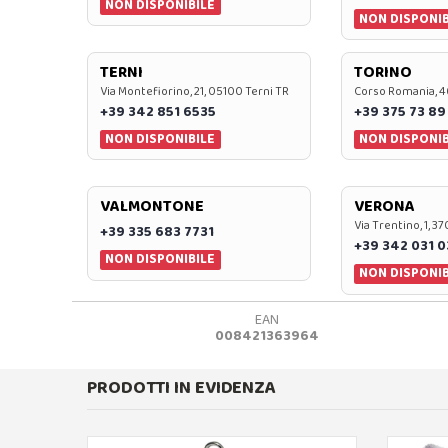
NON DISPONIBILE
NON DISPONIB
TERNI
TORINO
Via Montefiorino, 21, 05100 Terni TR
Corso Romania, 4
+39 342 851 6535
+39 375 73 89
NON DISPONIBILE
NON DISPONIB
VALMONTONE
VERONA
Via Trentino, 1, 
+39 335 683 7731
+39 342 031 
NON DISPONIBILE
NON DISPONIB
EAN
008421363964
PRODOTTI IN EVIDENZA