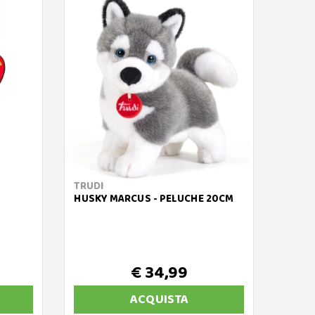
TRUDI
TY
HUSKY MARCUS - PELUCHE 20CM
BEANI
CON 
€ 34,99
ACQUISTA