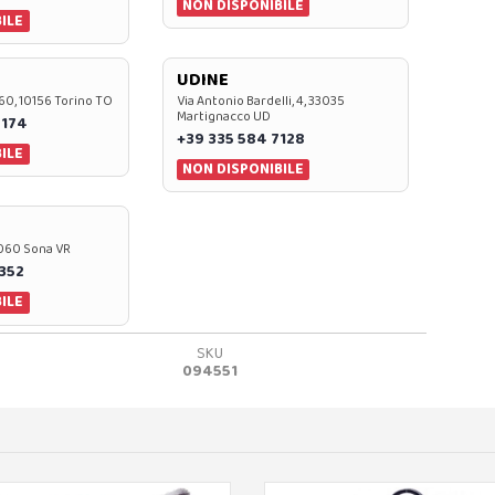
NON DISPONIBILE
ILE
UDINE
60, 10156 Torino TO
Via Antonio Bardelli, 4, 33035
Martignacco UD
 174
+39 335 584 7128
ILE
NON DISPONIBILE
37060 Sona VR
0352
ILE
SKU
094551