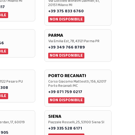
20137 Milano MI
Via Gottlieb Wilhelm Daimler, 61,
20151 Milano MI
117
+39 375 833 6760
ILE
NON DISPONIBILE
PARMA
Via Emilia Est, 7B, 43121 Parma PR
56
+39 349 766 8789
ILE
NON DISPONIBILE
PORTO RECANATI
 61122 Pesaro PU
Corso Giacomo Matteotti, 156, 62017
Porto Recanati MC
7308
+39 071 759 0217
ILE
NON DISPONIBILE
SIENA
rdan, 17, 60019
Piazzale Rosselli, 25, 53100 Siena SI
+39 335 528 6171
 905