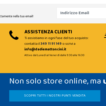
ttamente nella tua email!
ASSISTENZA CLIENTI
Ti assistiamo in ogni fase del tuo acquisto:
contatta il
349 11 91 149
o scrivi a
info@dadiemattoncini.it
Attivo dal Lunedì al Venerdì dalle 9:30 alle 16:30
Non solo store online, ma
SCOPRI TUTTI I NOSTRI PUNTI VENDITA