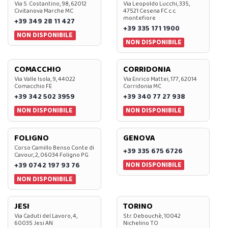
Via S. Costantino, 98, 62012
Via Leopoldo Lucchi, 335,
Civitanova Marche MC
47521 Cesena FC c.c.
montefiore
+39 349 28 11 427
+39 335 171 1900
NON DISPONIBILE
NON DISPONIBILE
COMACCHIO
CORRIDONIA
Via Valle Isola, 9, 44022
Via Enrico Mattei, 177, 62014
Comacchio FE
Corridonia MC
+39 342 502 3959
+39 340 77 27 938
NON DISPONIBILE
NON DISPONIBILE
FOLIGNO
GENOVA
Corso Camillo Benso Conte di
+39 335 675 6726
Cavour, 2, 06034 Foligno PG
NON DISPONIBILE
+39 0742 197 93 76
NON DISPONIBILE
JESI
TORINO
Via Caduti del Lavoro, 4,
Str. Debouchè, 10042
60035 Jesi AN
Nichelino TO