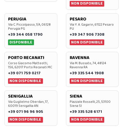
NON DISPONIBILE
PERUGIA
PESARO
Via C. Piccolpasso, 1/A, 06128
Via Y. A. Gagarin, 61122 Pesaro
Perugia PG
PU
+39 344 058 1790
+39 347 906 7308
DISPONIBILE
NON DISPONIBILE
PORTO RECANATI
RAVENNA
Corso Giacomo Matteotti,
Via M. Bussato, 74, 48124
156, 62017 Porto Recanati MC
Ravenna RA
+39 071 759 0217
+39 335 544 1908
NON DISPONIBILE
NON DISPONIBILE
SENIGALLIA
SIENA
Via Guglielmo Oberdan, 17,
Piazzale Rosselli, 25, 53100
60019 Senigallia AN
Siena SI
+39 071 96 96 905
+39 335 528 6171
NON DISPONIBILE
NON DISPONIBILE