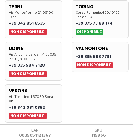
TERNI
TORINO
Via Montefiorino, 21, 05100
Corso Romania, 460, 10156
Terni TR
Torino TO
+39 342 851 6535
+39 375 73 89 174
NON DISPONIBILE
DISPONIBILE
UDINE
VALMONTONE
Via Antonio Bardelli, 4, 33035
+39 335 683 7731
Martignacco UD
NON DISPONIBILE
+39 335 584 7128
NON DISPONIBILE
VERONA
Via Trentino, 1, 37060 Sona
VR
+39 342 031 0352
NON DISPONIBILE
EAN
SKU
0035051121367
115966