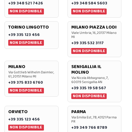
+39 348 521 7426
+39 348 584 5603
NON DISPONIBILE
NON DISPONIBILE
TORINO LINGOTTO
MILANO PIAZZA LODI
Viale Umbria, 16, 20137 Milano
+39 335 123 456
MI
NON DISPONIBILE
+39 335 532 3117
NON DISPONIBILE
MILANO
SENIGALLIA IL
MOLINO
Via Gottlieb Wilhelm Daimler,
61, 20151 Milano MI
Via Nicola Abbagnano, 7,
+39 375 833 6760
60019 Senigallia AN
+39 335 19 58 567
NON DISPONIBILE
NON DISPONIBILE
ORVIETO
PARMA
Via Emilia Est, 7B, 43121 Parma
+39 335 123 456
PR
NON DISPONIBILE
+39 349 766 8789