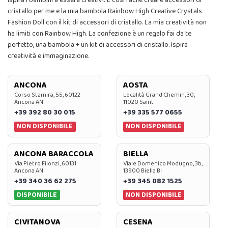
Ispira i bambini a essere creativi. È così facile creare accessori di
cristallo per me e la mia bambola Rainbow High Creative Crystals
Fashion Doll con il kit di accessori di cristallo. La mia creatività non
ha limiti con Rainbow High. La confezione è un regalo fai da te
perfetto, una bambola + un kit di accessori di cristallo. Ispira
creatività e immaginazione.
ANCONA
AOSTA
Corso Stamira, 55, 60122
Località Grand Chemin, 30,
Ancona AN
11020 Saint
+39 392 80 30 015
+39 335 577 0655
NON DISPONIBILE
NON DISPONIBILE
ANCONA BARACCOLA
BIELLA
Via Pietro Filonzi, 60131
Viale Domenico Modugno, 3b,
Ancona AN
13900 Biella BI
+39 340 36 62 275
+39 345 082 1525
DISPONIBILE
NON DISPONIBILE
CIVITANOVA
CESENA