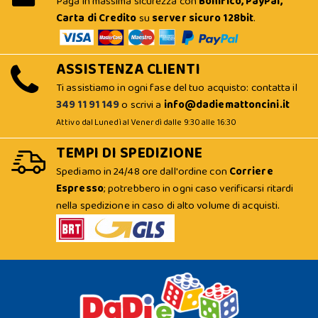
Paga in massima sicurezza con
Bonifico, PayPal,
Carta di Credito
su
server sicuro 128bit
.
ASSISTENZA CLIENTI
Ti assistiamo in ogni fase del tuo acquisto: contatta il
349 11 91 149
o scrivi a
info@dadiemattoncini.it
Attivo dal Lunedì al Venerdì dalle 9:30 alle 16:30
TEMPI DI SPEDIZIONE
Spediamo in 24/48 ore dall'ordine con
Corriere
Espresso
; potrebbero in ogni caso verificarsi ritardi
nella spedizione in caso di alto volume di acquisti.