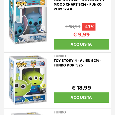
LILO & STITCH - STITCH WITH
MOOD CHART 9CM - FUNKO
POP! 1744
€ 18,99
-47%
€ 9,99
ACQUISTA
FUNKO
TOY STORY 4 - ALIEN 9CM -
FUNKO POP! 525
€ 18,99
ACQUISTA
FUNKO