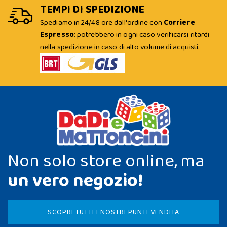
TEMPI DI SPEDIZIONE
Spediamo in 24/48 ore dall'ordine con
Corriere
Espresso
; potrebbero in ogni caso verificarsi ritardi
nella spedizione in caso di alto volume di acquisti.
Non solo store online, ma
un vero negozio!
SCOPRI TUTTI I NOSTRI PUNTI VENDITA